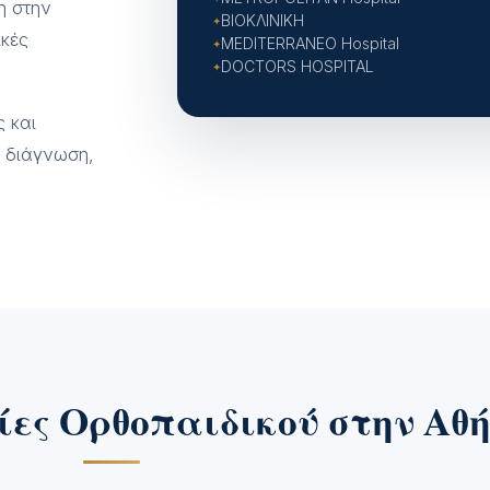
η στην
ΒΙΟΚΛΙΝΙΚΗ
ικές
MEDITERRANEO Hospital
DOCTORS HOSPITAL
ς και
ή διάγνωση,
ίες Ορθοπαιδικού στην Αθ