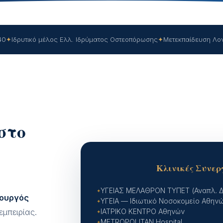
40
✦
Ιδρυτικό μέλος Ελλ. Ιδρύματος Οστεοπόρωσης
✦
Μετεκπαίδευση Λο
στο
Κλινικές Συνερ
ΥΓΕΙΑΣ ΜΕΛΑΘΡΟΝ ΤΥΠΕΤ (Αναπλ. Δ
ρουργός
ΥΓΕΙΑ — Ιδιωτικό Νοσοκομείο Αθην
ΙΑΤΡΙΚΟ ΚΕΝΤΡΟ Αθηνών
εμπειρίας.
METROPOLITAN Hospital