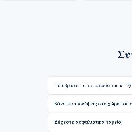
Συ
Πού βρίσκεται το ιατρείο του κ. Τζ
Το ιατρείο βρίσκεται στην οδό
Αριστ
Κάνετε επισκέψεις στο χώρο του 
την Αττική. Τηλ:
210 681 2040
Κινητό
Ο κ. Τζανέτος καλύπτει επείγοντα κα
Δέχεστε ασφαλιστικά ταμεία;
με πλήρη αντιμετώπιση.