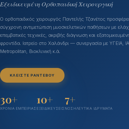
Εξειδικευμένη Ορθοπαιδική Χειρουργική
Ο ορθοπαιδικός χειρουργός Παντελής Τζανέτος προσφέρε
σύγχρονη αντιμετώπιση μυοσκελετικών παθήσεων με ελάχ
επεμβατικές τεχνικές, ακριβής διάγνωση και εξατομικευμέν
φροντίδα. Ιατρείο στο Χαλάνδρι — συνεργασία με ΥΓΕΙΑ, Ι
Metropolitan, Βιοκλινική κ.ά.
ΚΛΕΊΣΤΕ ΡΑΝΤΕΒΟΎ
30+
10+
7+
ΧΡΌΝΙΑ ΕΜΠΕΙΡΊΑΣ
ΕΞΕΙΔΙΚΕΎΣΕΙΣ
ΝΟΣΗΛΕΥΤΙΚΆ ΙΔΡΎΜΑΤΑ