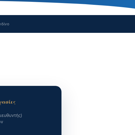
νδίνο
γασίες
ιευθυντής)
ών