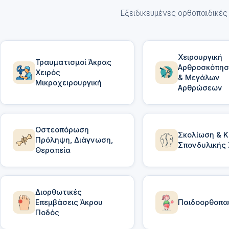
Εξειδικευμένες ορθοπαιδικές 
Χειρουργική
Τραυματισμοί Άκρας
Αρθροσκόπησ
Χειρός
& Μεγάλων
Μικροχειρουργική
Αρθρώσεων
Οστεοπόρωση
Σκολίωση & 
Πρόληψη, Διάγνωση,
Σπονδυλικής
Θεραπεία
Διορθωτικές
Επεμβάσεις Άκρου
Παιδοορθοπαι
Ποδός