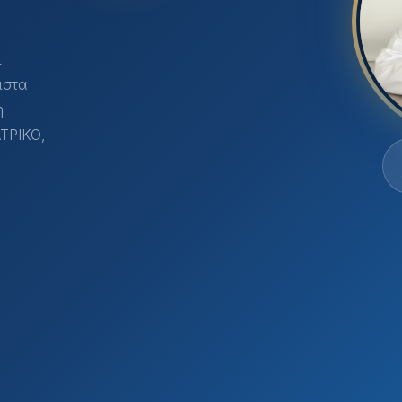
ι
ιστα
η
ΑΤΡΙΚΟ,